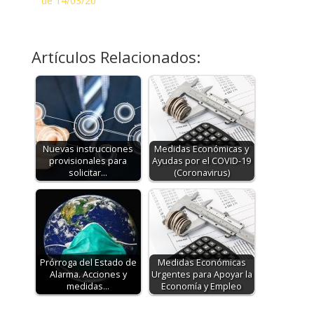
de 14/03/20
Artículos Relacionados:
Nuevas instrucciones
Medidas Económicas y
provisionales para
Ayudas por el COVID-19
solicitar…
(Coronavirus)
Prórroga del Estado de
Medidas Económicas
Alarma. Acciones y
Urgentes para Apoyar la
medidas…
Economía y Empleo