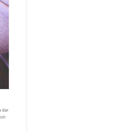
a dar
con