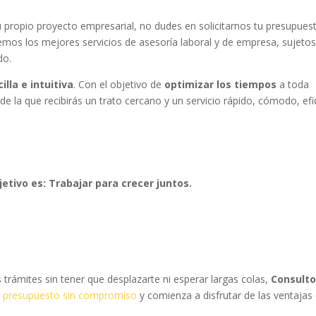
u propio proyecto empresarial, no dudes en solicitarnos tu presupues
emos los mejores servicios de asesoría laboral y de empresa, sujetos
do.
cilla e intuitiva
. Con el objetivo de
optimizar los tiempos
a toda
la que recibirás un trato cercano y un servicio rápido, cómodo, efi
etivo es: Trabajar para crecer juntos.
s trámites sin tener que desplazarte ni esperar largas colas,
Consulto
u presupuesto sin compromiso
y comienza a disfrutar de las ventajas