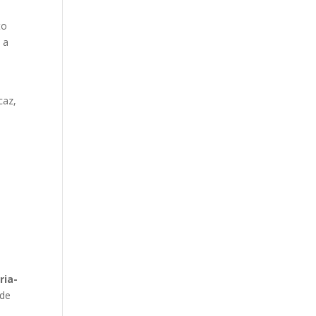
to
 a
caz,
ria-
 de