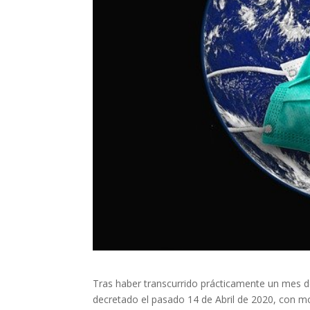
Tras haber transcurrido prácticamente un mes d
decretado el pasado 14 de Abril de 2020, con m