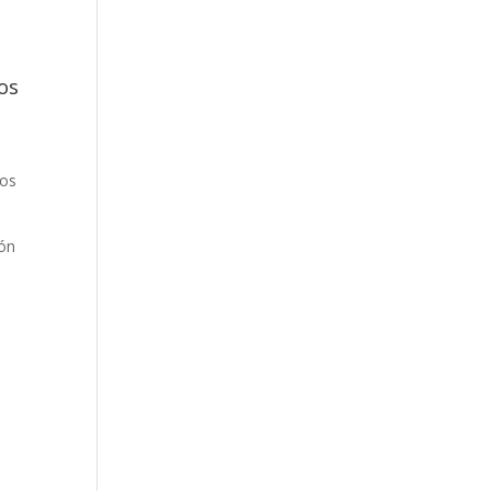
os
nos
ión