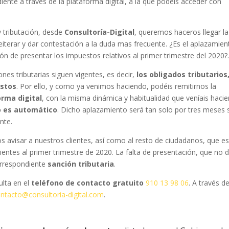
ente a través de la plataforma digital, a la que podéis acceder con
 tributación, desde
Consultoría-Digital
, queremos haceros llegar la
iterar y dar contestación a la duda mas frecuente. ¿Es el aplazamien
ón de presentar los impuestos relativos al primer trimestre del 2020?
ones tributarias siguen vigentes, es decir,
los obligados tributarios
estos
. Por ello, y como ya venimos haciendo, podéis remitirnos la
orma digital
, con la misma dinámica y habitualidad que veníais haci
o es automático
. Dicho aplazamiento será tan solo por tres meses 
ente.
s avisar a nuestros clientes, así como al resto de ciudadanos, que e
entes al primer trimestre de 2020. La falta de presentación, que no 
orrespondiente
sanción tributaria
.
ulta
en el
teléfono de contacto gratuito
910 13 98 06
.
A través d
ntacto@consultoria-digital.com
.