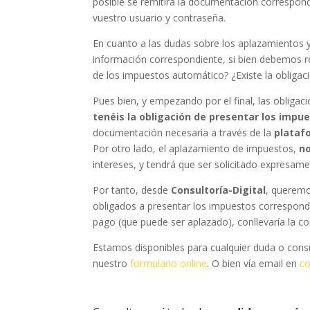
posible se remitirá la documentación correspondi
vuestro usuario y contraseña.
En cuanto a las dudas sobre los aplazamientos y
información correspondiente, si bien debemos re
de los impuestos automático? ¿Existe la obligaci
Pues bien, y empezando por el final, las obligaci
tenéis la obligación de presentar los impu
documentación necesaria a través de la
plataf
Por otro lado, el aplazamiento de impuestos,
n
intereses, y tendrá que ser solicitado expresam
Por tanto, desde
Consultoría-Digital
, queremo
obligados a presentar los impuestos correspondi
pago (que puede ser aplazado), conllevaría la c
Estamos disponibles para cualquier duda o cons
nuestro
formulario online
. O
bien vía email en
co