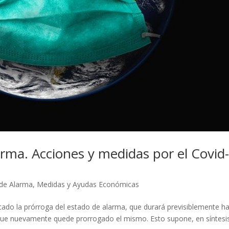
arma. Acciones y medidas por el Covid
de Alarma
,
Medidas y Ayudas Económicas
cado la prórroga del estado de alarma, que durará previsiblemente h
e que nuevamente quede prorrogado el mismo. Esto supone, en síntesi