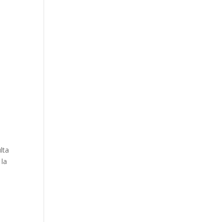
lta
 la